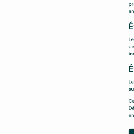
pr
am
É
L
di
in
É
Le
su
Ce
Dé
en