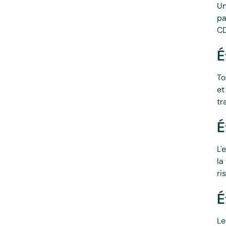
Un
pa
CD
É
To
et
tr
É
L'
la
ri
É
Le