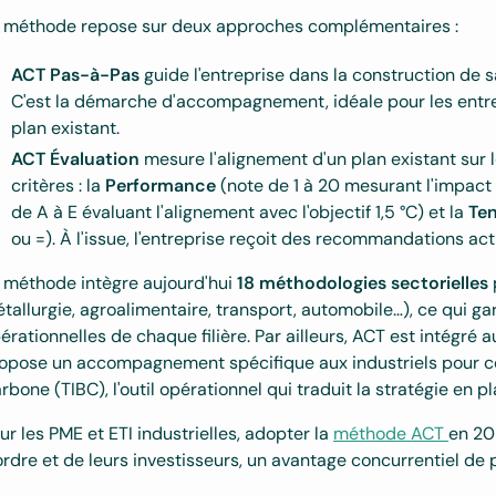
 méthode repose sur deux approches complémentaires :
ACT Pas-à-Pas
guide l'entreprise dans la construction de s
C'est la démarche d'accompagnement, idéale pour les entre
plan existant.
ACT Évaluation
mesure l'alignement d'un plan existant sur l
critères : la
Performance
(note de 1 à 20 mesurant l'impact 
de A à E évaluant l'alignement avec l'objectif 1,5 °C) et la
Te
ou =). À l'issue, l'entreprise reçoit des recommandations ac
 méthode intègre aujourd'hui
18 méthodologies sectorielles
tallurgie, agroalimentaire, transport, automobile…), ce qui ga
érationnelles de chaque filière. Par ailleurs, ACT est intégr
opose un accompagnement spécifique aux industriels pour con
rbone (TIBC), l'outil opérationnel qui traduit la stratégie en p
ur les PME et ETI industrielles, adopter la
méthode ACT
en 20
ordre et de leurs investisseurs, un avantage concurrentiel de p