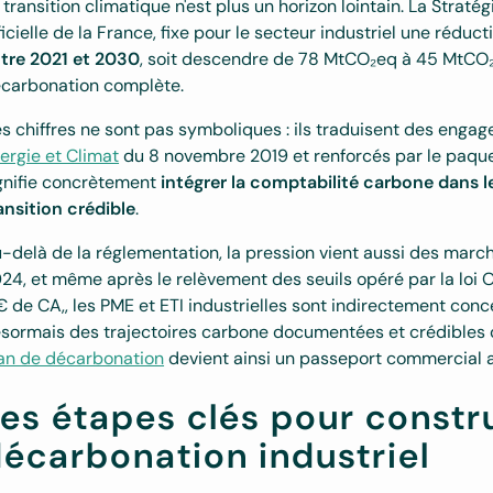
 transition climatique n'est plus un horizon lointain. La Strat
ficielle de la France, fixe pour le secteur industriel une rédu
tre 2021 et 2030
, soit descendre de 78 MtCO₂eq à 45 MtCO₂eq 
carbonation complète.
s chiffres ne sont pas symboliques : ils traduisent des engage
ergie et Climat
du 8 novembre 2019 et renforcés par le paquet e
gnifie concrètement
intégrer la comptabilité carbone dans le
ansition crédible
.
-delà de la réglementation, la pression vient aussi des march
24, et même après le relèvement des seuils opéré par la loi
 de CA,, les PME et ETI industrielles sont indirectement con
sormais des trajectoires carbone documentées et crédibles 
an de décarbonation
devient ainsi un passeport commercial au
es étapes clés pour constr
écarbonation industriel