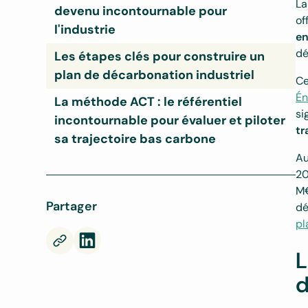
La
devenu incontournable pour
of
l'industrie
en
dé
Les étapes clés pour construire un
plan de décarbonation industriel
Ce
Én
La méthode ACT : le référentiel
Étape 1. L'état des lieux carbone
Étape 2. L'analyse stratégique
Étape 3. La définition des objectifs
Étape 4. La construction de la feuille de
Étape 5. La mise en œuvre et le pilotage
si
route
incontournable pour évaluer et piloter
tr
sa trajectoire bas carbone
Au
20
M€
Partager
dé
pl
L
d