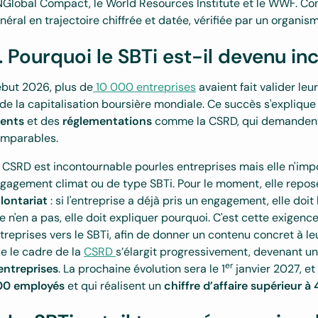
Global Compact, le World Resources Institute et le WWF. Co
néral en trajectoire chiffrée et datée, vérifiée par un organism
. Pourquoi le SBTi est-il devenu i
but 2026, plus de
10 000 entreprises
avaient fait valider le
de la capitalisation boursière mondiale. Ce succès s'explique
ients
et des
réglementations
comme la CSRD, qui demandent
mparables.
 CSRD est incontournable pourles entreprises mais elle n'impo
gagement climat ou de type SBTi. Pour le moment, elle repos
lontariat
: si l'entreprise a déjà pris un engagement, elle doi
le n'en a pas, elle doit expliquer pourquoi. C'est cette exig
treprises vers le SBTi, afin de donner un contenu concret à l
e le cadre de la
CSRD
s’élargit progressivement, devenant u
er
entreprises
. La prochaine évolution sera le 1
janvier 2027, e
00 employés
et qui réalisent un
chiffre d’affaire supérieur à