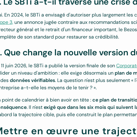
. Le SBTi a-t-il traversé une crise
i. En 2024, le SBTi a envisagé d'autoriser plus largement les 
ope 3,
une annonce jugée contraire aux recommandations scien
recteur général et le retrait d'un financeur important, le Bezos
mplète de son standard pour restaurer sa crédibilité.
. Que change la nouvelle version d
 11 juin 2026, le SBTi a publié la version finale de son
Corporat
lider un niveau d'ambition : elle exige désormais un
plan de 
 des
données vérifiables
. La question n'est plus seulement « l'
entreprise a-t-elle les moyens de le tenir ? ».
 point de calendrier à bien avoir en tête :
ce plan de transiti
onséquence
. Il n'est
exigé que dans les six mois qui suivent l
abord la trajectoire cible, puis elle construit le plan permettan
ettre en œuvre une traject