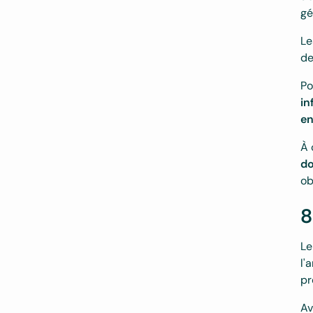
gé
Le
de
Po
in
en
À 
do
ob
8
Le
l'
pr
Av