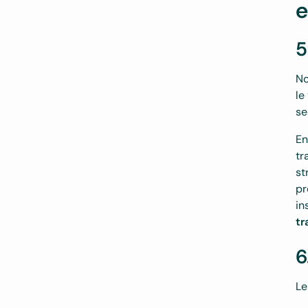
e
5
No
le
se
En
tr
st
pr
in
tr
6
Le