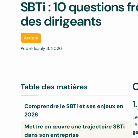
SBTi : 10 questions 
des dirigeants
Article
Publié le
July 3, 2026
C
Table des matières
1
Comprendre le SBTi et ses enjeux en
2026
L
l'
Mettre en œuvre une trajectoire SBTi
1. Qu'est-ce que le SBTi, concrètement ?
2. Pourquoi le SBTi est-il devenu
3. Le SBTi a-t-il traversé une crise de
4. Que change la nouvelle version du
ga
incontournable ?
confiance ?
standard SBTi ?
dans son entreprise