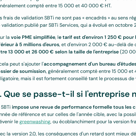
néralement compté entre 15 000 et 40 000 € HT.
s frais de validation SBTi ne sont pas « encadrés » au sens rég
 validation publié par SBTi Services, qui a évolué en octobre 2
ur la
voie PME simplifiée
, l
e tarif est d'environ 1 250 € pour 
férieur à 5 millions d'euros
, et d'environ 2 000 € au-delà de 
tre 13 000 et 26 000 € selon la taille de l'entreprise
(20 000
cela peut s'ajouter l'
accompagnement d'un bureau d'étude
ssier de soumission
, généralement compté entre 15 000 et
ligatoire, mais il est fortement conseillé tant le processus d
. Que se passe-t-il si l'entreprise 
 SBTi
impose une revue de performance formelle tous les c
année de référence et sur celles de l'année cible, avec la poss
évenir le
greenwashing
, ou écoblanchiment pour la version fr
ec la version 2.0, les conséquences d'un retard sont mieux défi