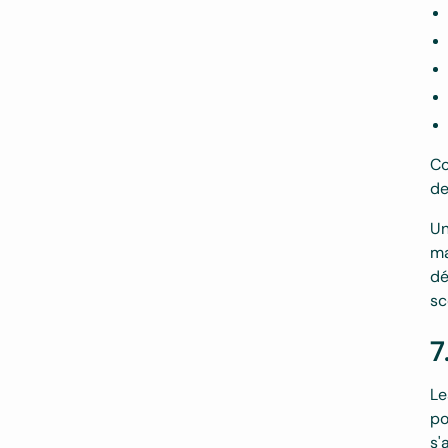
Co
de
Un
ma
dé
sc
7
Le
po
s'