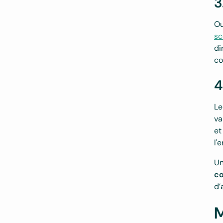
3
Ou
sc
di
co
4
Le
va
et
l'
Un
c
d’
M