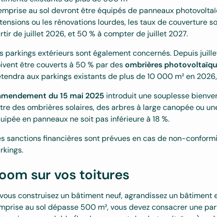
emprise au sol devront être équipés de panneaux photovoltaïq
tensions ou les rénovations lourdes, les taux de couverture so
rtir de juillet 2026, et 50 % à compter de juillet 2027.
s parkings extérieurs sont également concernés. Depuis juill
ivent être couverts à 50 % par des
ombrières photovoltaïq
étendra aux parkings existants de plus de 10 000 m² en 2026,
amendement du 15 mai 2025
introduit une souplesse bienve
tre des ombrières solaires, des arbres à large canopée ou un
uipée en panneaux ne soit pas inférieure à 18 %.
s sanctions financières sont prévues en cas de non-conformi
rkings.
oom sur vos toitures
 vous construisez un bâtiment neuf, agrandissez un bâtiment e
emprise au sol dépasse 500 m², vous devez consacrer une part