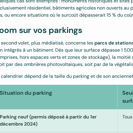
elques cas sont exemptés : monuments historiques et sites 
clusivement résidentiel, bâtiments agricoles non ouverts au 
s, ou encore situations où le surcoût dépasserait 15 % du coût
oom sur vos parkings
 second volet, plus médiatisé, concerne les
parcs de station
n intégrés à un bâtiment. Dès que leur surface dépasse 1 50
mprises, hors espaces verts et zones de stockage), la moitié d
soit par des ombrières photovoltaïques, soit par de la végétal
 calendrier dépend de la taille du parking et de son anciennet
Situation du parking
Seui
sur
Parking neuf (permis déposé à partir du 1er
Tous
décembre 2024)