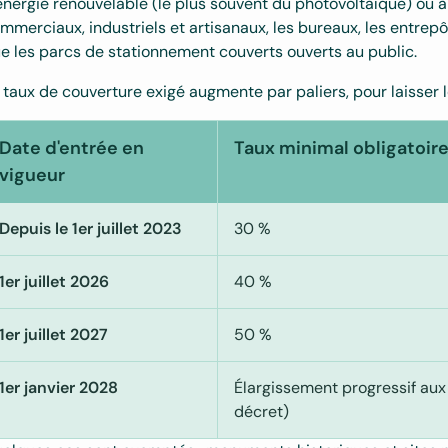
énergie renouvelable (le plus souvent du photovoltaïque) ou à
mmerciaux, industriels et artisanaux, les bureaux, les entrepôt
e les parcs de stationnement couverts ouverts au public.
 taux de couverture exigé augmente par paliers, pour laisser l
Date d'entrée en
Taux minimal obligatoir
vigueur
Depuis le 1er juillet 2023
30 %
1er juillet 2026
40 %
1er juillet 2027
50 %
1er janvier 2028
Élargissement progressif aux
décret)