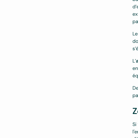
d’
ex
pa
Le
do
s’
L’
en
éq
De
pa
Z
Si
l'