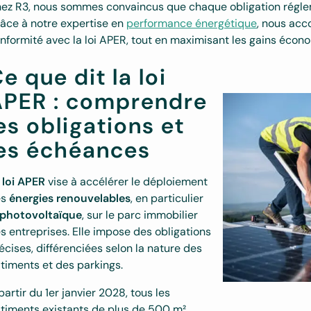
ez R3, nous sommes convaincus que chaque obligation régle
âce à notre expertise en
performance énergétique
, nous acc
nformité avec la loi APER, tout en maximisant les gains éco
e que dit la loi
APER : comprendre
es obligations et
les échéances
loi APER
vise à accélérer le déploiement
es
énergies renouvelables
, en particulier
photovoltaïque
, sur le parc immobilier
s entreprises. Elle impose des obligations
écises, différenciées selon la nature des
timents et des parkings.
partir du 1er janvier 2028, tous les
timents existants de plus de 500 m²