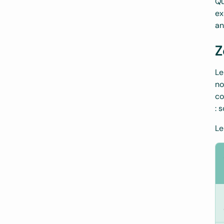
Qu
ex
an
Z
Le
no
co
: 
Le