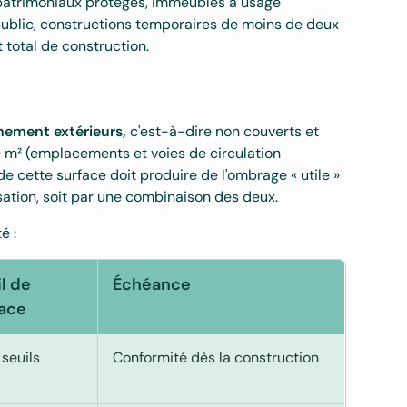
patrimoniaux protégés, immeubles à usage
public, constructions temporaires de moins de deux
 total de construction.
nement extérieurs,
c'est-à-dire non couverts et
0 m² (emplacements et voies de circulation
e cette surface doit produire de l'ombrage « utile »
isation, soit par une combinaison des deux.
é :
l de
Échéance
face
 seuils
Conformité dès la construction