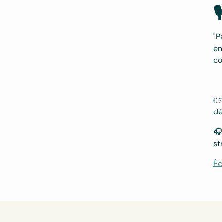

"P
en
co

dé

st
Éc