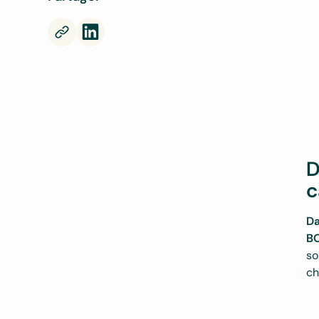
D
c
Da
B
so
ch