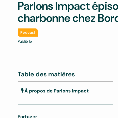
Parlons Impact épiso
charbonne chez Bor
Podcast
Publié le
Table des matières
🎙 À propos de Parlons Impact
Découvrez le biochar, une solution
innovante de séquestration carbone
Partager