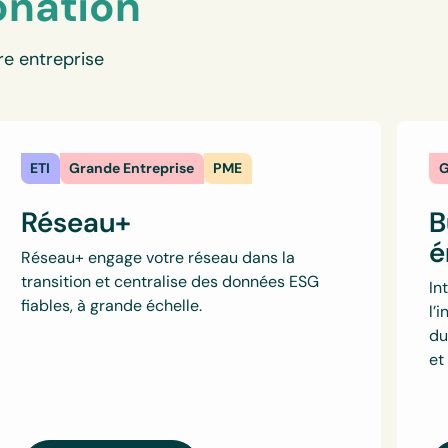
onation
re entreprise
ETI
Grande Entreprise
PME
G
Réseau+
B
é
Réseau+ engage votre réseau dans la
transition et centralise des données ESG
In
fiables, à grande échelle.
l’
du
et