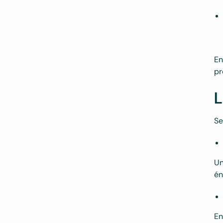
En
pr
L
Se
Un
én
En