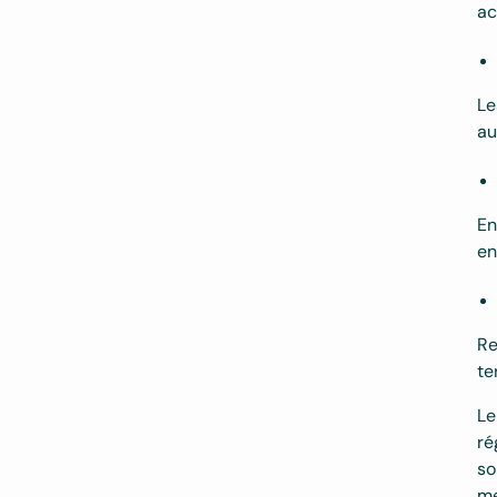
ac
Le
au
En
en
Re
te
Le
ré
so
me