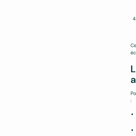
Ce
éc
L
a
Po
: