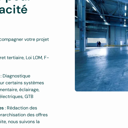
cacité
compagner votre projet
et tertiaire, Loi LOM, F-
: Diagnostique
sur certains systèmes
entaire, éclairage,
électriques, GTB
es
: Rédaction des
érarchisation des offres
ite, nous suivons la