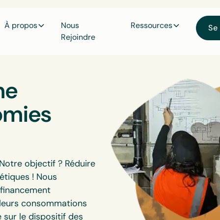
À propos
Nous
Ressources
Se
Rejoindre
me
omies
Notre objectif ? Réduire
étiques ! Nous
 financement
e leurs consommations
ur le dispositif des